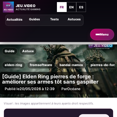
JEU.VIDEO
FR
EN
ES
ACTUALITÉ GAMING
Guides
Tests
Astuces
Actualités
Menu
Guide
Astuce
elden-ring
fromsoftware
bandai-namco
pierres-de-forg
[Guide] Elden Ring pierres de forge :
améliorer ses armes tôt sans gaspiller
Publié le
20/05/2026 à 12:39
Par
Océane
Visuel : les images appartiennent à leurs ayants droit respectifs.