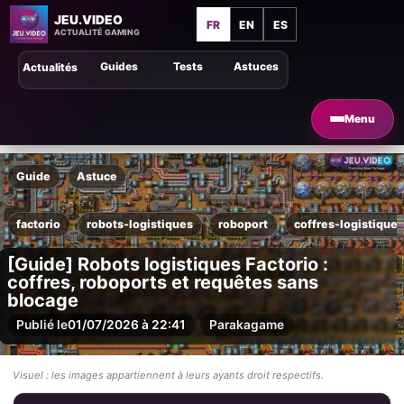
JEU.VIDEO
FR
EN
ES
ACTUALITÉ GAMING
Guides
Tests
Astuces
Actualités
Menu
Guide
Astuce
factorio
robots-logistiques
roboport
coffres-logistiques
[Guide] Robots logistiques Factorio :
coffres, roboports et requêtes sans
blocage
Publié le
01/07/2026 à 22:41
Par
akagame
Visuel : les images appartiennent à leurs ayants droit respectifs.