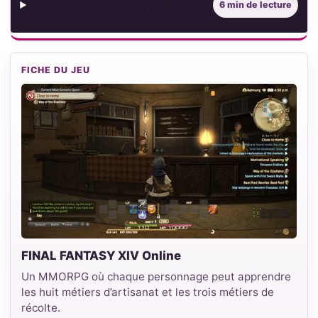
Sommaire
6 min de lecture
FICHE DU JEU
FINAL FANTASY XIV Online
Un MMORPG où chaque personnage peut apprendre
les huit métiers d’artisanat et les trois métiers de
récolte.