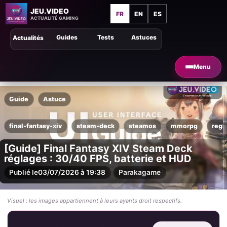
JEU.VIDEO
FR
EN
ES
ACTUALITÉ GAMING
Guides
Tests
Astuces
Actualités
Menu
Guide
Astuce
final-fantasy-xiv
steam-deck
steamos
mmorpg
regl
[Guide] Final Fantasy XIV Steam Deck
réglages : 30/40 FPS, batterie et HUD
Publié le
03/07/2026 à 19:38
Par
akagame
Visuel : les images appartiennent à leurs ayants droit respectifs.