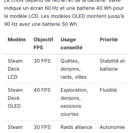
Le choix dépend de l’écran et de la batterie. Valve
indique un écran 60 Hz et une batterie 40 Wh pour
le modèle LCD. Les modèles OLED montent jusqu’à
90 Hz avec une batterie 50 Wh.
Modèle
Objectif
Usage
Priorité
FPS
conseillé
Steam
30 FPS
Quêtes,
Stabilité et
Deck
donjons,
batterie
LCD
raids, villes
Steam
40 FPS
Exploration,
Fluidité
Deck
donjons,
OLED
sessions
courtes
Steam
30 FPS
Raids alliance
Autonomie