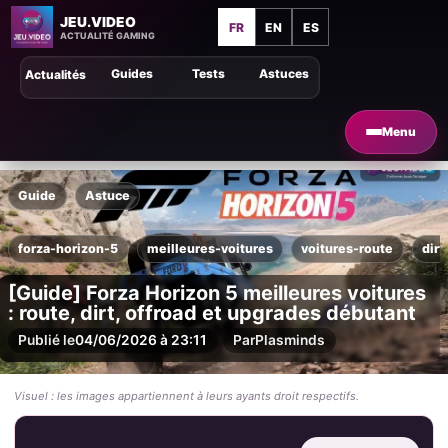
JEU.VIDEO
FR
EN
ES
ACTUALITÉ GAMING
Guides
Tests
Astuces
Actualités
Menu
Guide
Astuce
forza-horizon-5
meilleures-voitures
voitures-route
dirt
[Guide] Forza Horizon 5 meilleures voitures
: route, dirt, offroad et upgrades débutant
Publié le
04/06/2026 à 23:11
Par
Plasminds
Visuel : les images appartiennent à leurs ayants droit respectifs.