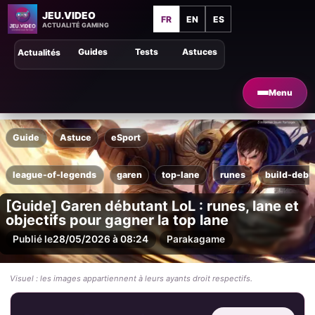
JEU.VIDEO
FR
EN
ES
ACTUALITÉ GAMING
Guides
Tests
Astuces
Actualités
Menu
Guide
Astuce
eSport
league-of-legends
garen
top-lane
runes
build-debu
[Guide] Garen débutant LoL : runes, lane et
objectifs pour gagner la top lane
Publié le
28/05/2026 à 08:24
Par
akagame
Visuel : les images appartiennent à leurs ayants droit respectifs.