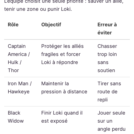
L’équipe choisit une seule priorité : sauver un allié,
tenir une zone ou punir Loki.
Rôle
Objectif
Erreur à
éviter
Captain
Protéger les alliés
Chasser
America /
fragiles et forcer
trop loin
Hulk /
Loki à répondre
sans
Thor
soutien
Iron Man /
Maintenir la
Tirer sans
Hawkeye
pression à distance
route de
repli
Black
Finir Loki quand il
Jouer seule
Widow
est exposé
sur un
angle perdu