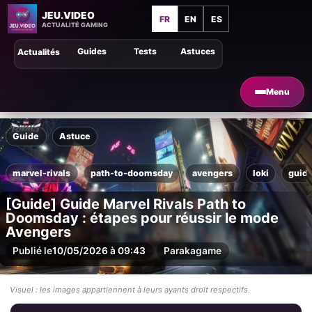
JEU.VIDEO
FR
EN
ES
ACTUALITÉ GAMING
Guides
Tests
Astuces
Actualités
Menu
Guide
Astuce
marvel-rivals
path-to-doomsday
avengers
loki
guid
[Guide] Guide Marvel Rivals Path to
Doomsday : étapes pour réussir le mode
Avengers
Publié le
10/05/2026 à 09:43
Par
akagame
Visuel : les images appartiennent à leurs ayants droit respectifs.