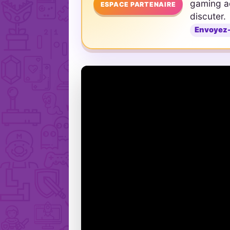
gaming ad
ESPACE PARTENAIRE
discuter.
Envoyez