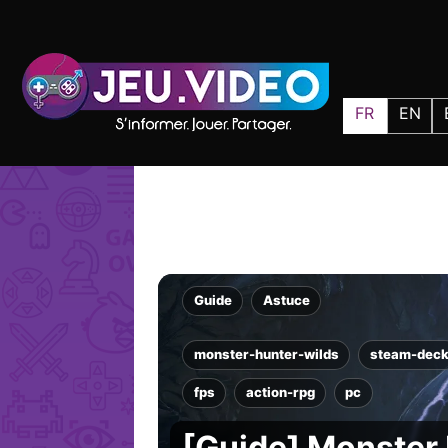
FR
EN
Guide
Astuce
monster-hunter-wilds
steam-dec
fps
action-rpg
pc
[Guide] Monster 