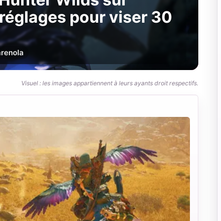
 réglages pour viser 30
r
enola
Visuel : les images appartiennent à leurs ayants droit respectifs.