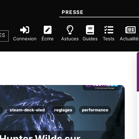
PRESSE
ES
Connexion
Écrire
Astuces
Guides
Tests
Actualité
k
steam-deck-oled
reglages
performance
Hunter Wilds sur