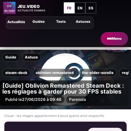
JEU.VIDEO
FR
EN
ES
ACTUALITÉ GAMING
Guides
Tests
Astuces
Actualités
Menu
Guide
Astuce
steam-deck
oblivion-remastered
the-elder-scrolls
regl
[Guide] Oblivion Remastered Steam Deck :
les réglages à garder pour 30 FPS stables
Publié le
27/06/2026 à 09:46
Par
enola
Visuel : les images appartiennent à leurs ayants droit respectifs.