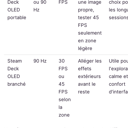
Deck
ou 90
FPS
une image
choix po
OLED
Hz
propre,
les long
portable
tester 45
session
FPS
seulement
en zone
légère
Steam
90 Hz
30
Alléger les
Utile po
Deck
FPS
effets
l'explora
OLED
ou
extérieurs
calme et
branché
45
avant le
confort
FPS
reste
d'interf
selon
la
zone