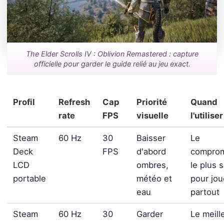
The Elder Scrolls IV : Oblivion Remastered : capture
officielle pour garder le guide relié au jeu exact.
Profil
Refresh
Cap
Priorité
Quand
rate
FPS
visuelle
l'utiliser
Steam
60 Hz
30
Baisser
Le
Deck
FPS
d'abord
comprom
LCD
ombres,
le plus 
portable
météo et
pour jou
eau
partout
Steam
60 Hz
30
Garder
Le meill