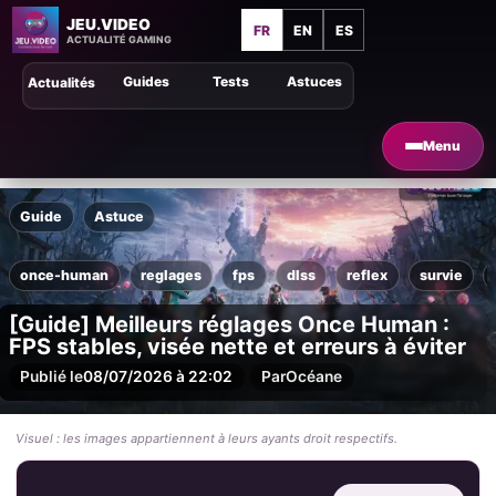
JEU.VIDEO
FR
EN
ES
ACTUALITÉ GAMING
Guides
Tests
Astuces
Actualités
Menu
Guide
Astuce
once-human
reglages
fps
dlss
reflex
survie
[Guide] Meilleurs réglages Once Human :
FPS stables, visée nette et erreurs à éviter
Publié le
08/07/2026 à 22:02
Par
Océane
Visuel : les images appartiennent à leurs ayants droit respectifs.