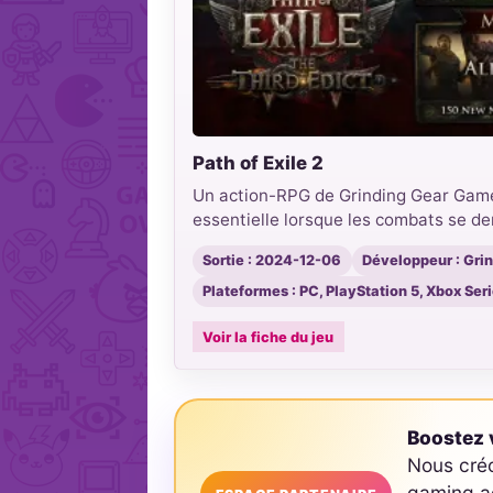
Path of Exile 2
Un action-RPG de Grinding Gear Games
essentielle lorsque les combats se den
Sortie : 2024-12-06
Développeur : Gri
Plateformes : PC, PlayStation 5, Xbox Ser
Voir la fiche du jeu
Boostez v
Nous cré
gaming ad