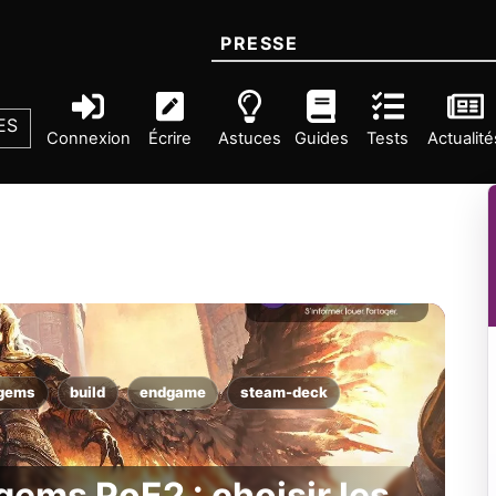
PRESSE
ES
Connexion
Écrire
Astuces
Guides
Tests
Actualité
-gems
build
endgame
steam-deck
gems PoE2 : choisir les