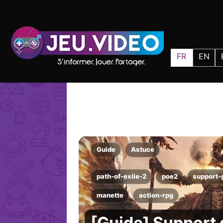
FR
EN
Guide
Astuce
path-of-exile-2
poe2
support
manette
action-rpg
[Guide] Support 