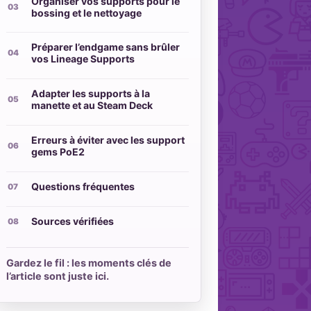
Organiser vos supports pour le
bossing et le nettoyage
Préparer l’endgame sans brûler
vos Lineage Supports
Adapter les supports à la
manette et au Steam Deck
Erreurs à éviter avec les support
gems PoE2
Questions fréquentes
Sources vérifiées
Gardez le fil : les moments clés de
l’article sont juste ici.