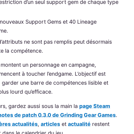
 restriction d’un seul support gem de chaque type
11 nouveaux Support Gems et 40 Lineage
ame.
’attributs ne sont pas remplis peut désormais
te la compétence.
ui montent un personnage en campagne,
encent à toucher l’endgame. L’objectif est
s, garder une barre de compétences lisible et
 plus lourd qu’efficace.
rs, gardez aussi sous la main la
page Steam
notes de patch 0.3.0 de Grinding Gear Games
.
ères actualités
,
articles
et
actualité
restent
r dans le calendrier du jeu.