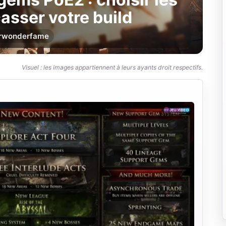
asser votre build
r
wonderfame
Visuel : les images appartiennent à leurs ayants droit respectifs.