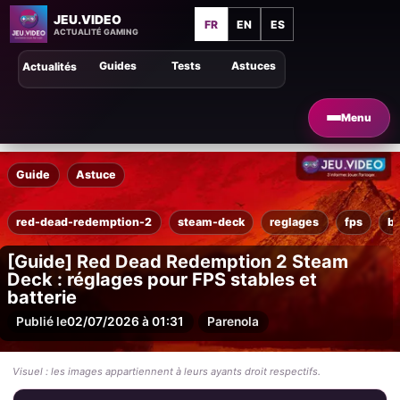
JEU.VIDEO
FR
EN
ES
ACTUALITÉ GAMING
Guides
Tests
Astuces
Actualités
Menu
Guide
Astuce
red-dead-redemption-2
steam-deck
reglages
fps
ba
[Guide] Red Dead Redemption 2 Steam
Deck : réglages pour FPS stables et
batterie
Publié le
02/07/2026 à 01:31
Par
enola
Visuel : les images appartiennent à leurs ayants droit respectifs.