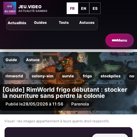
JEU.VIDEO
FR
EN
ES
ACTUALITÉ GAMING
Guides
Tests
Astuces
Actualités
Menu
Guide
Astuce
rimworld
colony-sim
survie
frigo
stockpiles
nou
[Guide] RimWorld frigo débutant : stocker
la nourriture sans perdre la colonie
Publié le
28/05/2026 à 11:56
Par
enola
Visuel : les images appartiennent à leurs ayants droit respectifs.