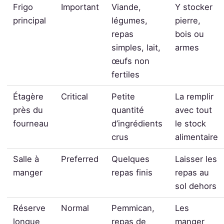
Frigo
Important
Viande,
Y stocker
principal
légumes,
pierre,
repas
bois ou
simples, lait,
armes
œufs non
fertiles
Étagère
Critical
Petite
La remplir
près du
quantité
avec tout
fourneau
d’ingrédients
le stock
crus
alimentaire
Salle à
Preferred
Quelques
Laisser les
manger
repas finis
repas au
sol dehors
Réserve
Normal
Pemmican,
Les
longue
repas de
manger