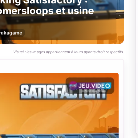
omersloops et usine
r
akagame
Visuel : les images appartiennent à leurs ayants droit respectifs.