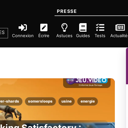
PRESSE
ES
Connexion
Écrire
Astuces
Guides
Tests
Actualité
er-shards
somersloops
usine
energie
king Satisfactory :