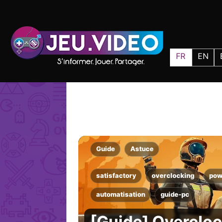
FR
EN
Guide
Astuce
satisfactory
overclocking
pow
automatisation
guide-pc
[Guide] Overcloc