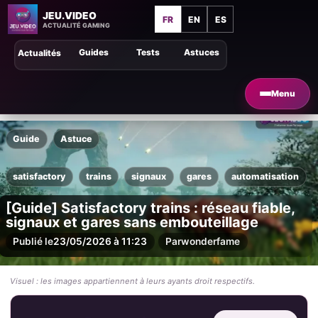
JEU.VIDEO
FR
EN
ES
ACTUALITÉ GAMING
Guides
Tests
Astuces
Actualités
Menu
Guide
Astuce
satisfactory
trains
signaux
gares
automatisation
[Guide] Satisfactory trains : réseau fiable,
signaux et gares sans embouteillage
Publié le
23/05/2026 à 11:23
Par
wonderfame
Visuel : les images appartiennent à leurs ayants droit respectifs.