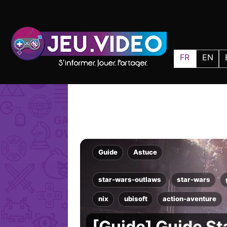
FR
EN
Guide
Astuce
star-wars-outlaws
star-wars
nix
ubisoft
action-aventure
[Guide] Guide St