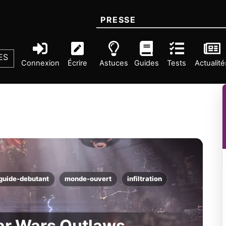
PRESSE
ES
Connexion
Écrire
Astuces
Guides
Tests
Actualité
guide-debutant
monde-ouvert
infiltration
ar Wars Outlaws