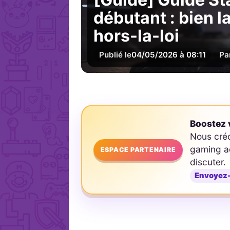
débutant : bien l
hors-la-loi
Publié le
04/05/2026 à 08:11
Pa
Boostez v
Nous cré
gaming ad
ESPACE PARTENAIRE
discuter.
Envoyez