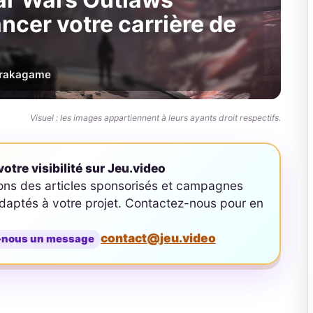
ancer votre carrière de
r
akagame
Visuel : les images appartiennent à leurs ayants droit respectifs.
otre visibilité sur Jeu.video
ons des articles sponsorisés et campagnes
aptés à votre projet. Contactez-nous pour en
contact@jeu.video
-nous un message