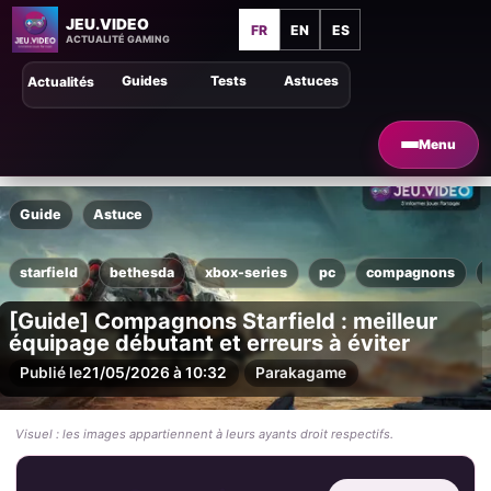
JEU.VIDEO
FR
EN
ES
ACTUALITÉ GAMING
Guides
Tests
Astuces
Actualités
Menu
Guide
Astuce
starfield
bethesda
xbox-series
pc
compagnons
[Guide] Compagnons Starfield : meilleur
équipage débutant et erreurs à éviter
Publié le
21/05/2026 à 10:32
Par
akagame
Visuel : les images appartiennent à leurs ayants droit respectifs.