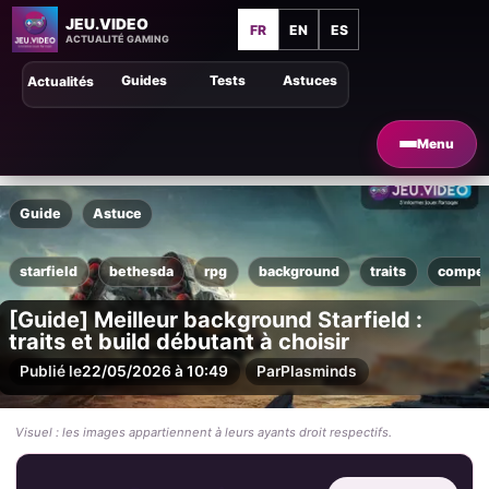
JEU.VIDEO
FR
EN
ES
ACTUALITÉ GAMING
Guides
Tests
Astuces
Actualités
Menu
Guide
Astuce
starfield
bethesda
rpg
background
traits
compet
[Guide] Meilleur background Starfield :
traits et build débutant à choisir
Publié le
22/05/2026 à 10:49
Par
Plasminds
Visuel : les images appartiennent à leurs ayants droit respectifs.