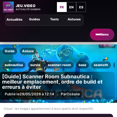
JEU.VIDEO
FR
EN
ES
ACTUALITÉ GAMING
Guides
Tests
Astuces
Actualités
Menu
Guide
Astuce
subnautica
survie
scanner-room
base
seamoth
[Guide] Scanner Room Subnautica :
meilleur emplacement, ordre de build et
erreurs à éviter
Publié le
29/05/2026 à 12:14
Par
Océane
Visuel : les images appartiennent à leurs ayants droit respectifs.