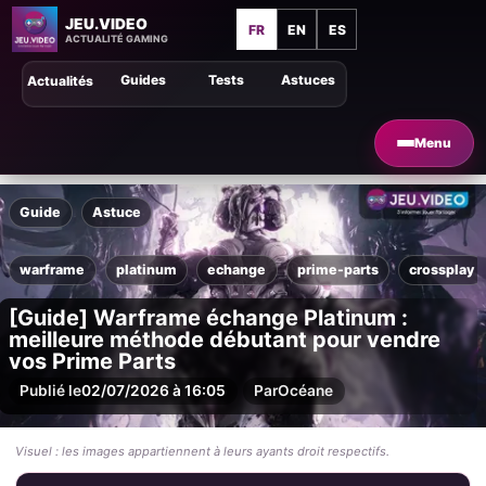
JEU.VIDEO
FR
EN
ES
ACTUALITÉ GAMING
Guides
Tests
Astuces
Actualités
Menu
Guide
Astuce
warframe
platinum
echange
prime-parts
crossplay
[Guide] Warframe échange Platinum :
meilleure méthode débutant pour vendre
vos Prime Parts
Publié le
02/07/2026 à 16:05
Par
Océane
Visuel : les images appartiennent à leurs ayants droit respectifs.