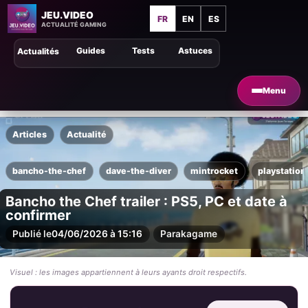
JEU.VIDEO
FR
EN
ES
ACTUALITÉ GAMING
Guides
Tests
Astuces
Actualités
Menu
Articles
Actualité
bancho-the-chef
dave-the-diver
mintrocket
playstation
Bancho the Chef trailer : PS5, PC et date à
confirmer
Publié le
04/06/2026 à 15:16
Par
akagame
Visuel : les images appartiennent à leurs ayants droit respectifs.