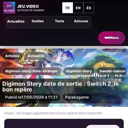
JEU.VIDEO
FR
EN
ES
ACTUALITÉ GAMING
Guides
Tests
Astuces
Actualités
Menu
Articles
Actualité
digimon-story-time-stranger
digimon-story
bandai-namco
Digimon Story date de sortie : Switch 2, le
bon repère
Publié le
17/05/2026 à 11:21
Par
akagame
Visuel : les images appartiennent à leurs ayants droit respectifs.