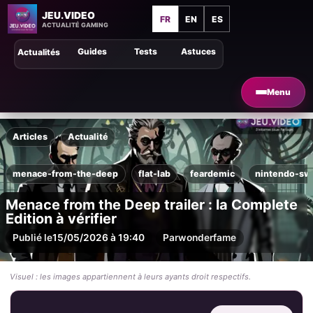
JEU.VIDEO
FR
EN
ES
ACTUALITÉ GAMING
Guides
Tests
Astuces
Actualités
Menu
Articles
Actualité
menace-from-the-deep
flat-lab
feardemic
nintendo-sw
Menace from the Deep trailer : la Complete
Edition à vérifier
Publié le
15/05/2026 à 19:40
Par
wonderfame
Visuel : les images appartiennent à leurs ayants droit respectifs.