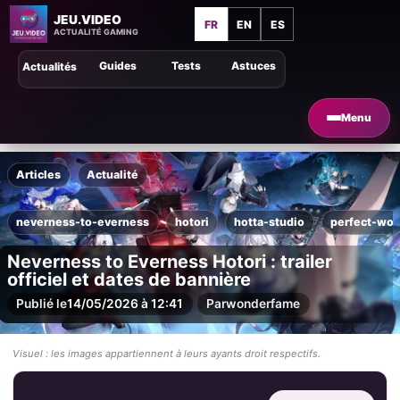
JEU.VIDEO
FR
EN
ES
ACTUALITÉ GAMING
Guides
Tests
Astuces
Actualités
Menu
Articles
Actualité
neverness-to-everness
hotori
hotta-studio
perfect-wo
Neverness to Everness Hotori : trailer
officiel et dates de bannière
Publié le
14/05/2026 à 12:41
Par
wonderfame
Visuel : les images appartiennent à leurs ayants droit respectifs.