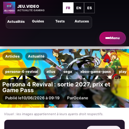
JEU.VIDEO
FR
EN
ES
ACTUALITÉ GAMING
Guides
Tests
Astuces
Actualités
Menu
Articles
Actualité
persona-4-revival
atlus
sega
xbox-game-pass
plays
Persona 4 Revival : sortie 2027, prix et
Game Pass
Publié le
10/06/2026 à 09:19
Par
Océane
Visuel : les images appartiennent à leurs ayants droit respectifs.