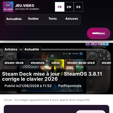
JEU.VIDEO
FR
EN
ES
ACTUALITÉ GAMING
Guides
Tests
Astuces
Actualités
Menu
Articles
Actualité
steam-deck
steamos
valve
steam-deck-oled
steamo
Steam Deck mise à jour : SteamOS 3.8.11
corrige le clavier 2026
Publié le
21/06/2026 à 11:52
Par
Plasminds
Visuel : les images appartiennent à leurs ayants droit respectifs.