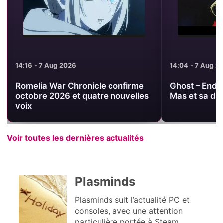
Aug 2026
14:04 - 7 Aug 2026
War Chronicle confirme
Ghost – End of Night dévoi
2026 et quatre nouvelles
Mas et sa date de sortie 
Voir toutes les dernières actualités
Plasminds
Plasminds suit l’actualité PC et
consoles, avec une attention
particulière portée à Steam,