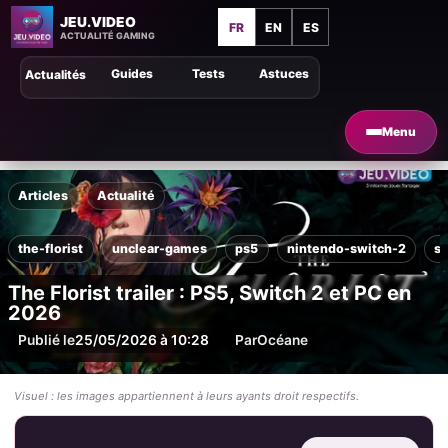
JEU.VIDEO
FR
EN
ES
ACTUALITÉ GAMING
Guides
Tests
Astuces
Actualités
Menu
Articles
Actualité
the-florist
unclear-games
ps5
nintendo-switch-2
s
The Florist trailer : PS5, Switch 2 et PC en
2026
Publié le
25/05/2026 à 10:28
Par
Océane
Visuel : les images appartiennent à leurs ayants droit respectifs.