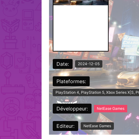
Date:
2024-12-05
Plateformes:
PlayStation 4, PlayStation 5, Xbox Series X|S,
Développeur:
NetEase Games
Editeur:
NetEase Games