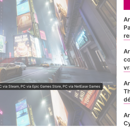
Ar
Pa
re
Ar
co
vr
Ar
 PC via Steam, PC via Epic Games Store, PC via NetEase Games
Th
dé
Ar
Cy