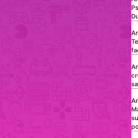
Ps
Du
Ar
Te
fa
Ar
cr
sa
Ar
Ma
su
po