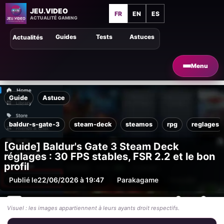
JEU.VIDEO
FR
EN
ES
ACTUALITÉ GAMING
Guides
Tests
Astuces
Actualités
Menu
Guide
Astuce
baldur-s-gate-3
steam-deck
steamos
rpg
reglages
[Guide] Baldur's Gate 3 Steam Deck
réglages : 30 FPS stables, FSR 2.2 et le bon
profil
Publié le
22/06/2026 à 19:47
Par
akagame
Visuel : les images appartiennent à leurs ayants droit respectifs.