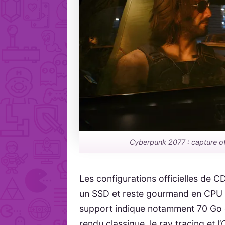
Cyberpunk 2077 : capture offi
Les configurations officielles de
un SSD et reste gourmand en CPU 
support indique notamment 70 Go d
rendu classique, le ray tracing et l