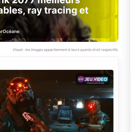
ables, ray tracing et
ar
Océane
Visuel : les images appartiennent à leurs ayants droit respectifs.