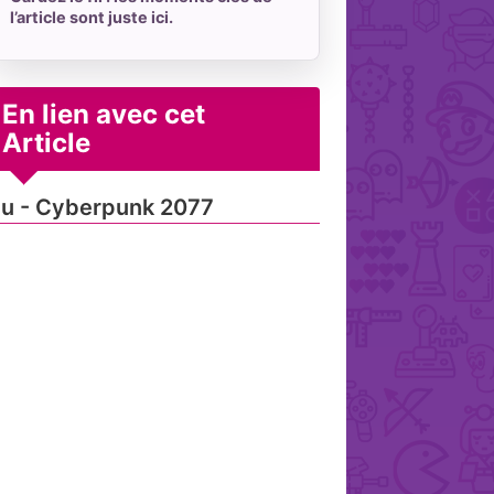
l’article sont juste ici.
En lien avec cet
Article
u - Cyberpunk 2077