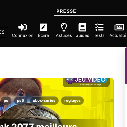
PRESSE
ES
Connexion
Écrire
Astuces
Guides
Tests
Actualité
pc
ps5
xbox-series
reglages
nk 2077 meilleurs