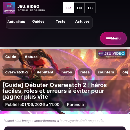
JEU.VIDEO
FR
EN
ES
ACTUALITÉ GAMING
Guides
Tests
Astuces
Actualités
Menu
Guide
Astuce
overwatch-2
debutant
heros
roles
counters
obje
[Guide] Débuter Overwatch 2 : héros
faciles, rôles et erreurs à éviter pour
gagner plus vite
Publié le
01/06/2026 à 11:00
Par
enola
Visuel : les images appartiennent à leurs ayants droit respectifs.