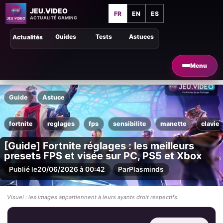
JEU.VIDEO
FR
EN
ES
ACTUALITÉ GAMING
Guides
Tests
Astuces
Actualités
Menu
Guide
Astuce
fortnite
reglages
fps
sensibilite
manette
clavier
[Guide] Fortnite réglages : les meilleurs
presets FPS et visée sur PC, PS5 et Xbox
Publié le
20/06/2026 à 00:42
Par
Plasminds
Visuel : les images appartiennent à leurs ayants droit respectifs.