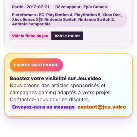
Sortie : 2017-07-21
Développeur : Epic Games
Plateformes : PC, PlayStation 4, PlayStation 5, Xbox One,
Xbox Series X|S, Nintendo Switch, Nintendo Switch 2,
Android compatible
Voir la fiche du jeu
Voir le trailer
ESPACE PARTENAIRE
Boostez votre visibilité sur Jeu.video
Nous créons des articles sponsorisés et
campagnes gaming adaptés à votre projet.
Contactez-nous pour en discuter.
contact@jeu.video
Envoyez-nous un message