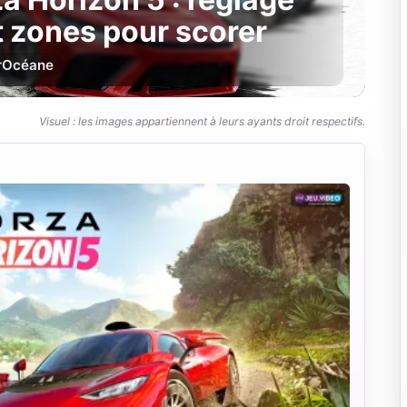
et zones pour scorer
r
Océane
Visuel : les images appartiennent à leurs ayants droit respectifs.