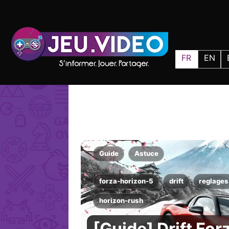
FR
EN
Guide
Astuce
forza-horizon-5
drift
reglages
horizon-rush
[Guide] Drift For