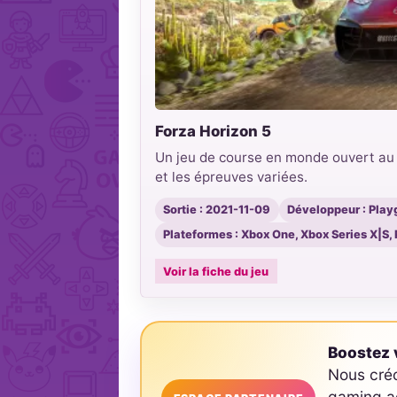
Forza Horizon 5
Un jeu de course en monde ouvert au M
et les épreuves variées.
Sortie : 2021-11-09
Développeur : Pla
Plateformes : Xbox One, Xbox Series X|S, 
Voir la fiche du jeu
Boostez v
Nous cré
gaming ad