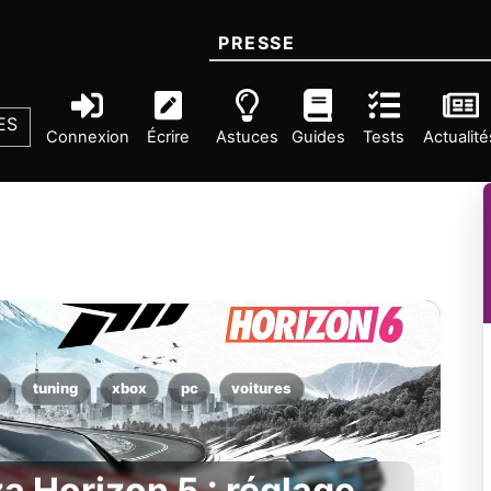
PRESSE
ES
Connexion
Écrire
Astuces
Guides
Tests
Actualité
tuning
xbox
pc
voitures
za Horizon 5 : réglage