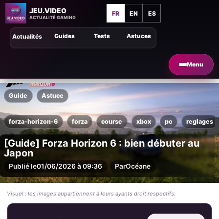
JEU.VIDEO
FR
EN
ES
ACTUALITÉ GAMING
Guides
Tests
Astuces
Actualités
Menu
Guide
Astuce
forza-horizon-6
forza
course
xbox
pc
reglages
[Guide] Forza Horizon 6 : bien débuter au
Japon
Publié le
01/06/2026 à 09:36
Par
Océane
Visuel : les images appartiennent à leurs ayants droit respectifs.