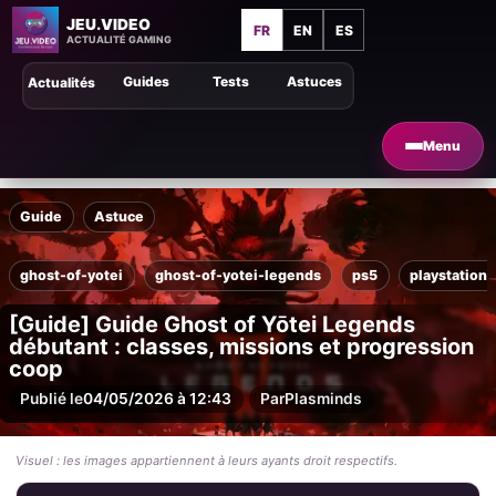
JEU.VIDEO
FR
EN
ES
ACTUALITÉ GAMING
Guides
Tests
Astuces
Actualités
Menu
Guide
Astuce
ghost-of-yotei
ghost-of-yotei-legends
ps5
playstation-
[Guide] Guide Ghost of Yōtei Legends
débutant : classes, missions et progression
coop
Publié le
04/05/2026 à 12:43
Par
Plasminds
Visuel : les images appartiennent à leurs ayants droit respectifs.