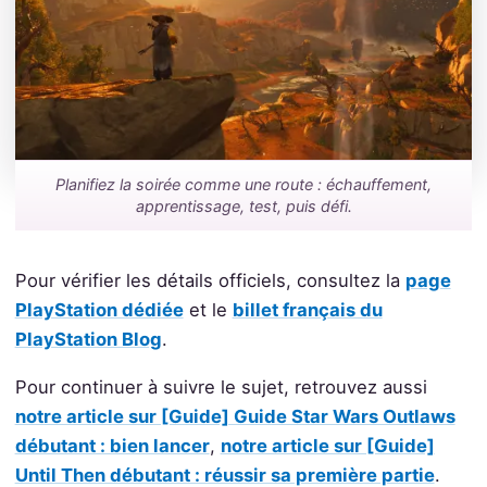
Planifiez la soirée comme une route : échauffement,
apprentissage, test, puis défi.
Pour vérifier les détails officiels, consultez la
page
PlayStation dédiée
et le
billet français du
PlayStation Blog
.
Pour continuer à suivre le sujet, retrouvez aussi
notre article sur [Guide] Guide Star Wars Outlaws
débutant : bien lancer
,
notre article sur [Guide]
Until Then débutant : réussir sa première partie
.