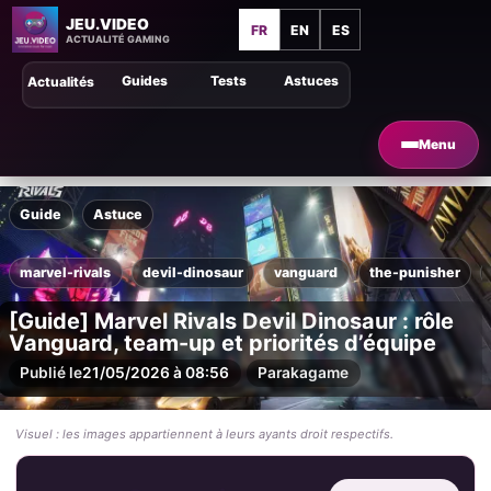
JEU.VIDEO
FR
EN
ES
ACTUALITÉ GAMING
Guides
Tests
Astuces
Actualités
Menu
Guide
Astuce
marvel-rivals
devil-dinosaur
vanguard
the-punisher
[Guide] Marvel Rivals Devil Dinosaur : rôle
Vanguard, team-up et priorités d’équipe
Publié le
21/05/2026 à 08:56
Par
akagame
Visuel : les images appartiennent à leurs ayants droit respectifs.