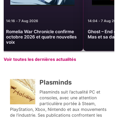
14:04 - 7 Aug 2026
13:53 - 7 Aug 2
Ghost – End of Night dévoile Nike,
Multi-Mind M
Mas et sa date de sortie au Japon
dans un mêm
vous en janv
Voir toutes les dernières actualités
Plasminds
Plasminds suit l’actualité PC et
consoles, avec une attention
particulière portée à Steam,
PlayStation, Xbox, Nintendo et aux mouvements
de l’industrie. Ses publications confrontent les