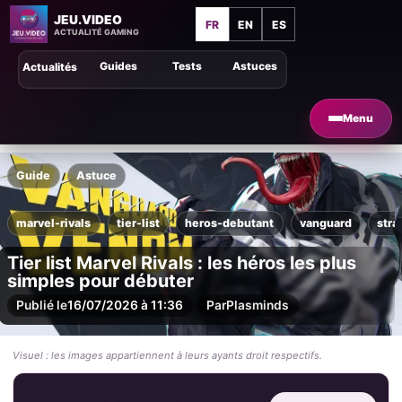
JEU.VIDEO
FR
EN
ES
ACTUALITÉ GAMING
Guides
Tests
Astuces
Actualités
Menu
Guide
Astuce
marvel-rivals
tier-list
heros-debutant
vanguard
stra
Tier list Marvel Rivals : les héros les plus
simples pour débuter
Publié le
16/07/2026 à 11:36
Par
Plasminds
Visuel : les images appartiennent à leurs ayants droit respectifs.