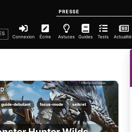
PRESSE
ES
Connexion
Écrire
Astuces
Guides
Tests
Actualité
guide-debutant
focus-mode
seikret
onster Hunter Wilds