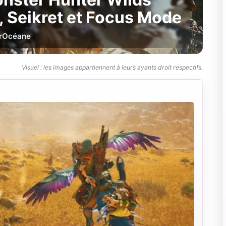
, Seikret et Focus Mode
r
Océane
Visuel : les images appartiennent à leurs ayants droit respectifs.