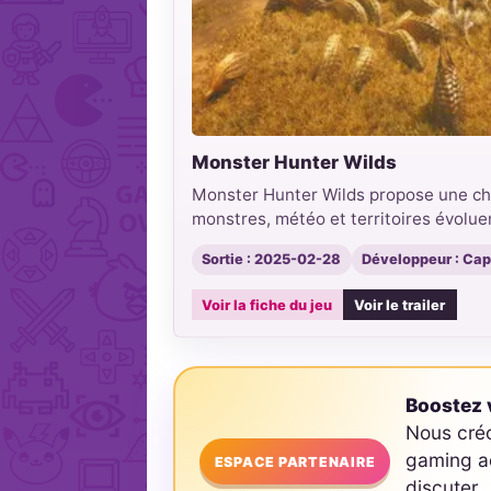
Monster Hunter Wilds
Monster Hunter Wilds propose une ch
monstres, météo et territoires évolu
Sortie : 2025-02-28
Développeur : Ca
Voir la fiche du jeu
Voir le trailer
Boostez v
Nous cré
gaming ad
ESPACE PARTENAIRE
discuter.