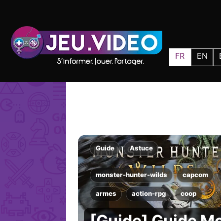
FR
EN
Guide
Astuce
monster-hunter-wilds
capcom
armes
action-rpg
coop
[Guide] Guide M