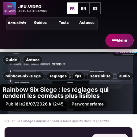
JEU.VIDEO
FR
EN
ES
ACTUALITÉ GAMING
Guides
Tests
Astuces
Actualités
Menu
Guide
Astuce
rainbow-six-siege
reglages
fps
sensibilite
audio
Rainbow Six Siege : les réglages qui
rendent les combats plus lisibles
Publié le
28/07/2026 à 12:45
Par
wonderfame
Visuel : les images appartiennent à leurs ayants droit respectifs.