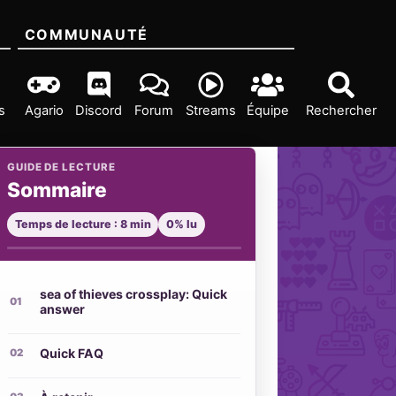
COMMUNAUTÉ
s
Agario
Discord
Forum
Streams
Équipe
Rechercher
GUIDE DE LECTURE
Sommaire
Temps de lecture : 8 min
0% lu
sea of thieves crossplay: Quick
answer
Quick FAQ