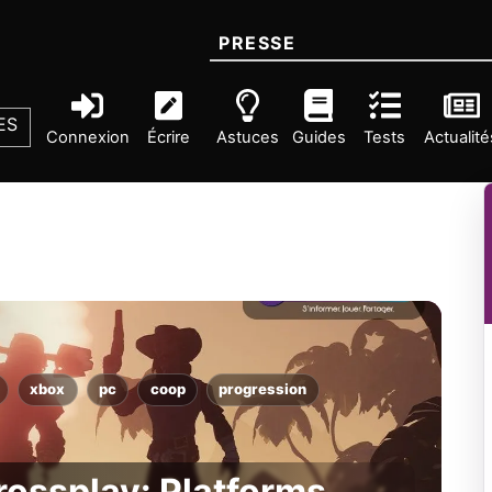
PRESSE
ES
Connexion
Écrire
Astuces
Guides
Tests
Actualité
xbox
pc
coop
progression
rossplay: Platforms,