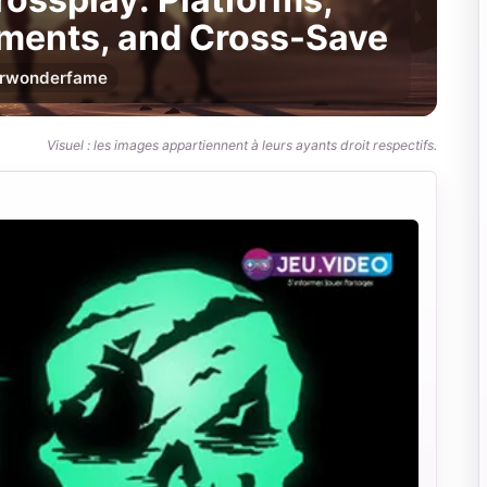
ments, and Cross-Save
r
wonderfame
Visuel : les images appartiennent à leurs ayants droit respectifs.