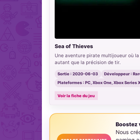
Sea of Thieves
Une aventure pirate multijoueur où la
autant que la précision de tir.
Sortie : 2020-06-03
Développeur : Rar
Plateformes : PC, Xbox One, Xbox Series X
Voir la fiche du jeu
Boostez v
Nous cré
gaming ad