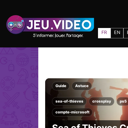
FR
EN
Guide
Astuce
sea-of-thieves
crossplay
ps5
compte-microsoft
Sea of Thieves C