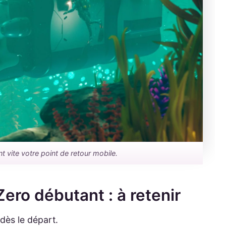
t vite votre point de retour mobile.
ero débutant : à retenir
dès le départ.