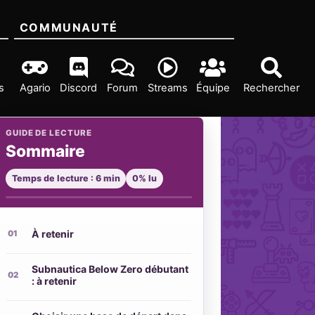
COMMUNAUTÉ
s
Agario
Discord
Forum
Streams
Équipe
Rechercher
GUIDE DE LECTURE
Sommaire
Temps de lecture : 6 min
0% lu
À retenir
Subnautica Below Zero débutant
: à retenir