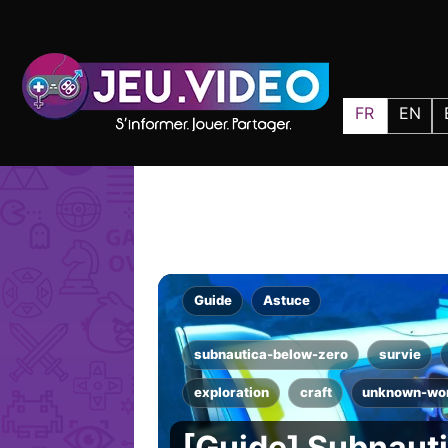
FR
EN
Guide
Astuce
subnautica-below-zero
survie
exploration
craft
unknown-wo
[Guide] Subnaut