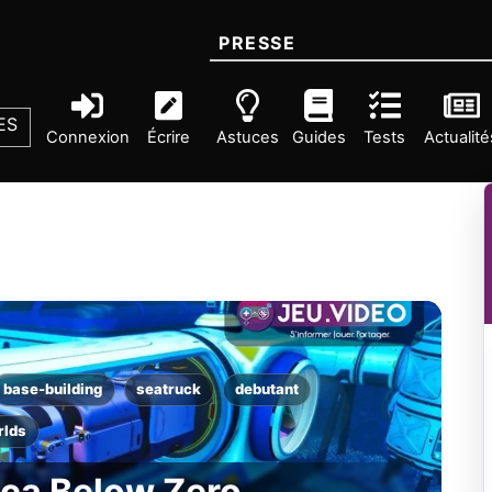
PRESSE
ES
Connexion
Écrire
Astuces
Guides
Tests
Actualité
base-building
seatruck
debutant
rlds
ica Below Zero