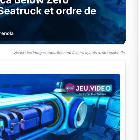
Seatruck et ordre de
r
enola
Visuel : les images appartiennent à leurs ayants droit respectifs.