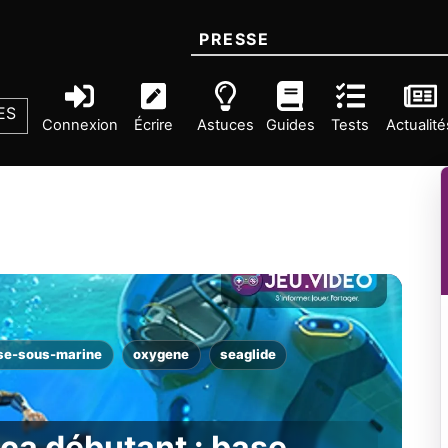
PRESSE
ES
Connexion
Écrire
Astuces
Guides
Tests
Actualité
se-sous-marine
oxygene
seaglide
ca débutant : base