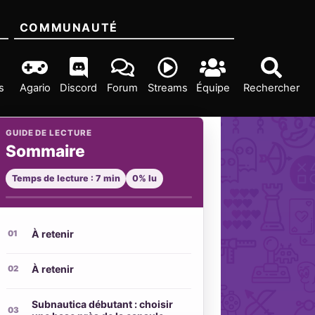
COMMUNAUTÉ
s
Agario
Discord
Forum
Streams
Équipe
Rechercher
GUIDE DE LECTURE
Sommaire
Temps de lecture : 7 min
0% lu
À retenir
À retenir
Subnautica débutant : choisir