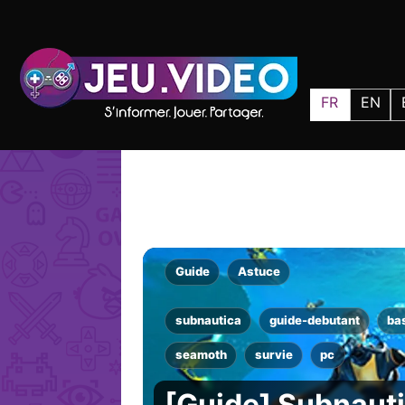
FR
EN
Guide
Astuce
subnautica
guide-debutant
ba
seamoth
survie
pc
[Guide] Subnauti