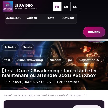
JEU.VIDEO
FR
EN
ES
ACTUALITÉ GAMING
Guides
Tests
Astuces
Actualités
Menu
Articles
Tests
test
dune-awakening
funcom
pc
playstation-5
x
[Test] Dune : Awakening : faut-il acheter
maintenant ou attendre 2026 PS5/Xbox
Publié le
30/06/2026 à 09:26
Par
Plasminds
Visuel : les images appartiennent à leurs ayants droit respectifs.