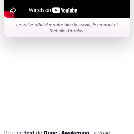
Le trailer officiel montre bien la survie, le combat et
l’échelle d’Arrakis.
Pour ce
test
de
Dune : Awakening
, la vraie