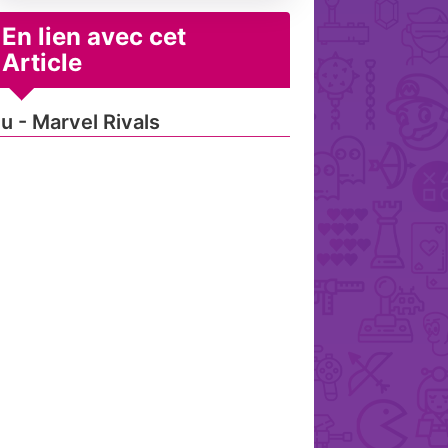
En lien avec cet
Article
u - Marvel Rivals