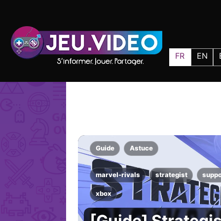
FR
EN
Guide
Astuce
marvel-rivals
strategist
suppo
xbox
[Guide] Strategis