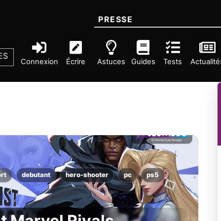
PRESSE
ES
Connexion
Écrire
Astuces
Guides
Tests
Actualité
rt
debutant
hero-shooter
pc
ps5
t Marvel Rivals