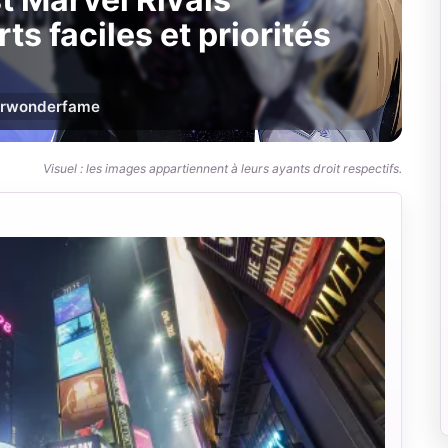
ts faciles et priorités
r
wonderfame
Visuel : les images appartiennent à leurs ayants droit respectifs.