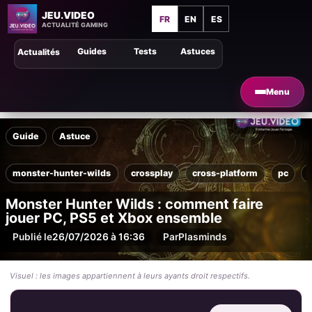
JEU.VIDEO
FR
EN
ES
ACTUALITÉ GAMING
Guides
Tests
Astuces
Actualités
Menu
Guide
Astuce
monster-hunter-wilds
crossplay
cross-platform
pc
Monster Hunter Wilds : comment faire
jouer PC, PS5 et Xbox ensemble
Publié le
26/07/2026 à 16:36
Par
Plasminds
Visuel : les images appartiennent à leurs ayants droit respectifs.