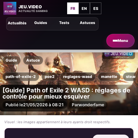
JEU.VIDEO
FR
EN
ES
ACTUALITÉ GAMING
Guides
Tests
Astuces
Actualités
Menu
Guide
Astuce
path-of-exile-2
poe2
reglages-wasd
manette
steam
[Guide] Path of Exile 2 WASD : réglages de
contrôle pour mieux esquiver
Publié le
21/05/2026 à 08:21
Par
wonderfame
Visuel : les images appartiennent à leurs ayants droit respectifs.