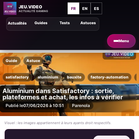
JEU.VIDEO
FR
EN
ES
ACTUALITÉ GAMING
Guides
Tests
Astuces
Actualités
Menu
Guide
Astuce
satisfactory
aluminium
bauxite
factory-automation
Aluminium dans Satisfactory : sortie,
plateformes et achat, les infos à vérifier
Publié le
07/06/2026 à 10:51
Par
enola
Visuel : les images appartiennent à leurs ayants droit respectifs.