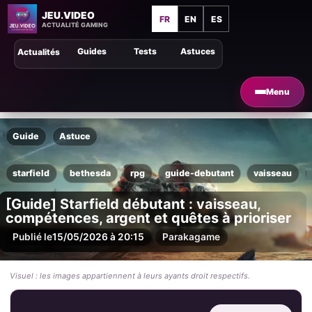
JEU.VIDEO
FR
EN
ES
ACTUALITÉ GAMING
Guides
Tests
Astuces
Actualités
Menu
Guide
Astuce
starfield
bethesda
rpg
guide-debutant
vaisseau
[Guide] Starfield débutant : vaisseau,
compétences, argent et quêtes à prioriser
Publié le
15/05/2026 à 20:15
Par
akagame
Visuel : les images appartiennent à leurs ayants droit respectifs.