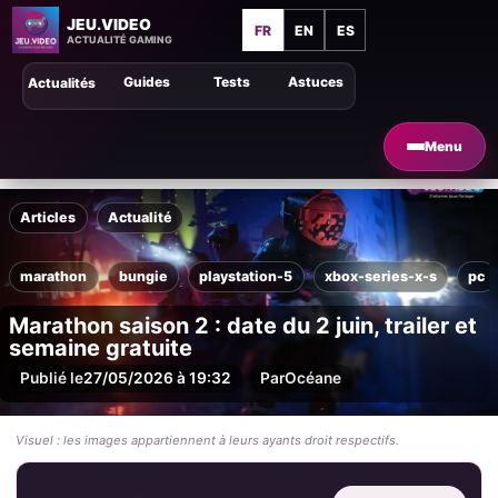
JEU.VIDEO
FR
EN
ES
ACTUALITÉ GAMING
Guides
Tests
Astuces
Actualités
Menu
Articles
Actualité
marathon
bungie
playstation-5
xbox-series-x-s
pc
Marathon saison 2 : date du 2 juin, trailer et
semaine gratuite
Publié le
27/05/2026 à 19:32
Par
Océane
Visuel : les images appartiennent à leurs ayants droit respectifs.